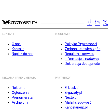
KONTAKT
REGULAMIN
O nas
Polityka Prywatności
Kontakt
Zmiana ustawień zgód
Napisz do nas
Regulamin serwisu
Informacje o nadawcy
Deklaracja dostępności
REKLAMA I PRENUMERATA
PARTNERZY
Reklama
E-kiosk.pl
Ogłoszenia
E-gazety.pl
Prenumerata
Nexto.pl
Archiwum
Mała księgowość
Kancelarierp.pl