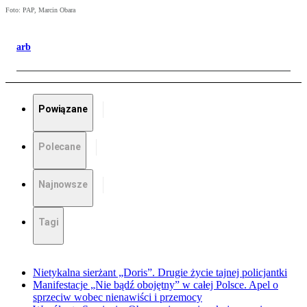
Foto: PAP, Marcin Obara
arb
Powiązane
Polecane
Najnowsze
Tagi
Nietykalna sierżant „Doris”. Drugie życie tajnej policjantki
Manifestacje „Nie bądź obojętny” w całej Polsce. Apel o
sprzeciw wobec nienawiści i przemocy