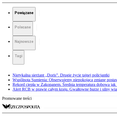
Powiązane
Polecane
Najnowsze
Tagi
Nietykalna sierżant „Doris”. Drugie życie tajnej policjantki
Wspólnota Sumienia: Obserwujemy niepokojącą zmianę posta
Rekord ciepła w Zakopanem. Średnia temperatura dobowa jak 
Alert RCB w prawie całym kraju. Gwałtowne burze i silny wia
Promowane treści