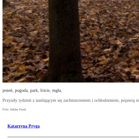
jesień, pogoda, park, liście, mgła,
Przyszły tydzień z nasilającym się zachmurzeniem i ochłodzeniem, pojawią si
Foto: Adobe Stock
Katarzyna Pryga