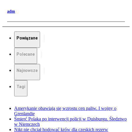
adm
Powiązane
Polecane
Najnowsze
Tagi
Amerykanie obawiają się wzrostu cen paliw. I wojny o
Grenlandię
Śmierć Polaka po interwencji policji w Duisburgu. Śledztwo
w Niemczech
Nikt nie chciał hodować krów dla czeskich rezerw