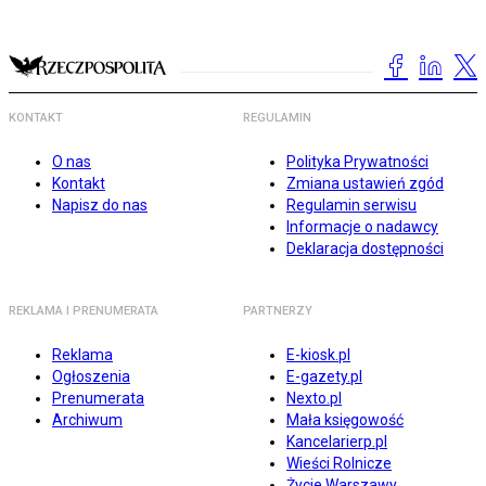
KONTAKT
REGULAMIN
O nas
Polityka Prywatności
Kontakt
Zmiana ustawień zgód
Napisz do nas
Regulamin serwisu
Informacje o nadawcy
Deklaracja dostępności
REKLAMA I PRENUMERATA
PARTNERZY
Reklama
E-kiosk.pl
Ogłoszenia
E-gazety.pl
Prenumerata
Nexto.pl
Archiwum
Mała księgowość
Kancelarierp.pl
Wieści Rolnicze
Życie Warszawy