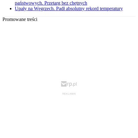
państwowych. Przetarg bez chętnych
Upały na Węgrzech. Padł absolutny rekord temperatury
Promowane treści