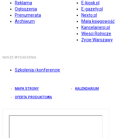
Reklama
E-kiosk.pl
Ogłoszenia
E-gazety.pl
Prenumerata
Nexto.pl
Archiwum
Mała księgowość
Kancelarierp.pl
Wieści Rolnicze
Życie Warszawy
NASZE WYDARZENIA
Szkolenia i konferencje
MAPA STRONY
KALENDARIUM
OFERTA PRODUKTOWA