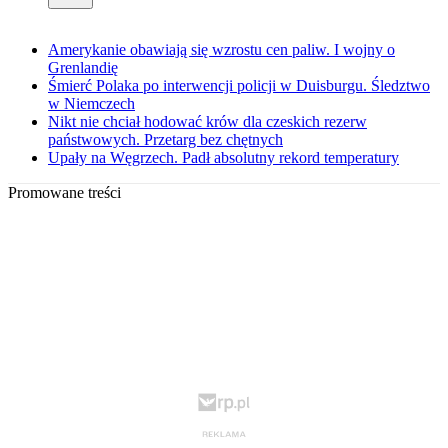
Amerykanie obawiają się wzrostu cen paliw. I wojny o
Grenlandię
Śmierć Polaka po interwencji policji w Duisburgu. Śledztwo
w Niemczech
Nikt nie chciał hodować krów dla czeskich rezerw
państwowych. Przetarg bez chętnych
Upały na Węgrzech. Padł absolutny rekord temperatury
Promowane treści