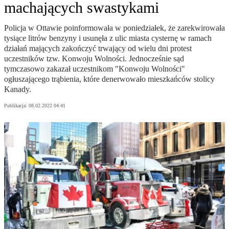
machających swastykami
Policja w Ottawie poinformowała w poniedziałek, że zarekwirowała
tysiące litrów benzyny i usunęła z ulic miasta cysternę w ramach
działań mających zakończyć trwający od wielu dni protest
uczestników tzw. Konwoju Wolności. Jednocześnie sąd
tymczasowo zakazał uczestnikom "Konwoju Wolności"
ogłuszającego trąbienia, które denerwowało mieszkańców stolicy
Kanady.
Publikacja:
08.02.2022 04:41