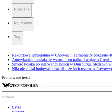
Polecane
Najnowsze
Tagi
Rekordowa temperatura w Chorwacji. Termometry pokazało 40 
Amerykanie obawiają się wzrostu cen paliw. I wojny o Grenla
Śmierć Polaka po interwencji policji w Duisburgu. Śledztwo 
Nikt nie chciał hodować krów dla czeskich rezerw państwowyc
Promowane treści
KONTAKT
O nas