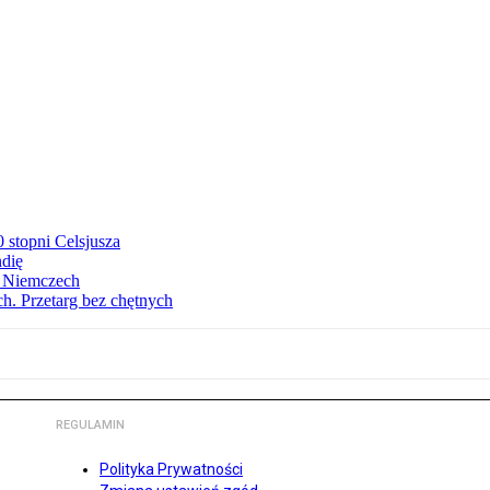
stopni Celsjusza
ndię
w Niemczech
h. Przetarg bez chętnych
REGULAMIN
Polityka Prywatności