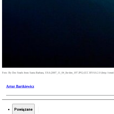
Foto: By Doc Searls from Santa Barbara, USA (2007_11_04_lhr-den_197.JPG) [CC BY-SA 2.0 (http://creat
Artur Bartkiewicz
Powiązane