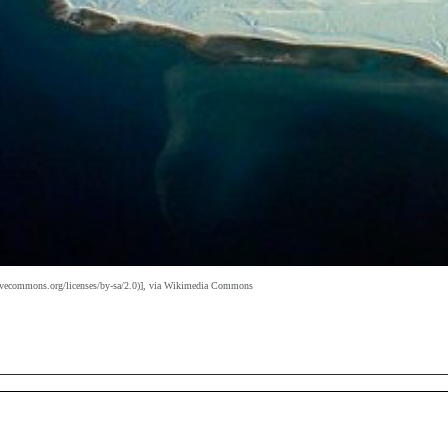
ivecommons.org/licenses/by-sa/2.0)], via Wikimedia Commons