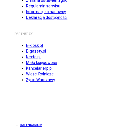
Zmiana ustawień zgód
Regulamin serwisu
Informacje o nadawcy
Deklaracja dostępności
PARTNERZY
E-kiosk.pl
E-gazety.pl
Nexto.pl
Mała księgowość
Kancelarierp.pl
Wieści Rolnicze
Życie Warszawy
KALENDARIUM