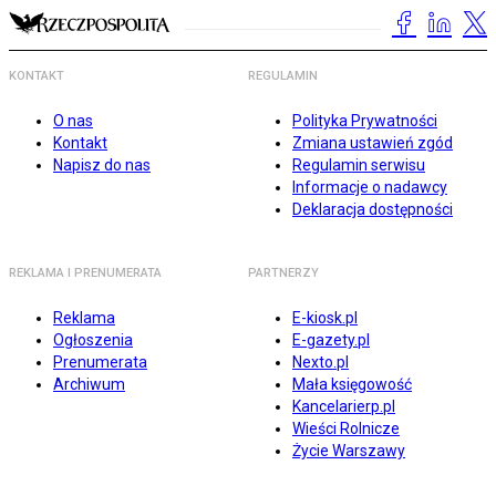
KONTAKT
REGULAMIN
O nas
Polityka Prywatności
Kontakt
Zmiana ustawień zgód
Napisz do nas
Regulamin serwisu
Informacje o nadawcy
Deklaracja dostępności
REKLAMA I PRENUMERATA
PARTNERZY
Reklama
E-kiosk.pl
Ogłoszenia
E-gazety.pl
Prenumerata
Nexto.pl
Archiwum
Mała księgowość
Kancelarierp.pl
Wieści Rolnicze
Życie Warszawy