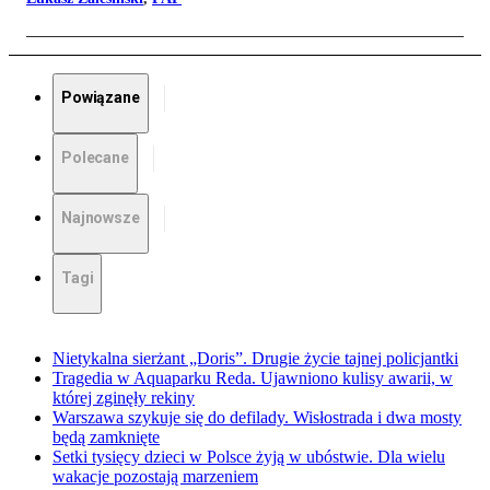
Powiązane
Polecane
Najnowsze
Tagi
Nietykalna sierżant „Doris”. Drugie życie tajnej policjantki
Tragedia w Aquaparku Reda. Ujawniono kulisy awarii, w
której zginęły rekiny
Warszawa szykuje się do defilady. Wisłostrada i dwa mosty
będą zamknięte
Setki tysięcy dzieci w Polsce żyją w ubóstwie. Dla wielu
wakacje pozostają marzeniem