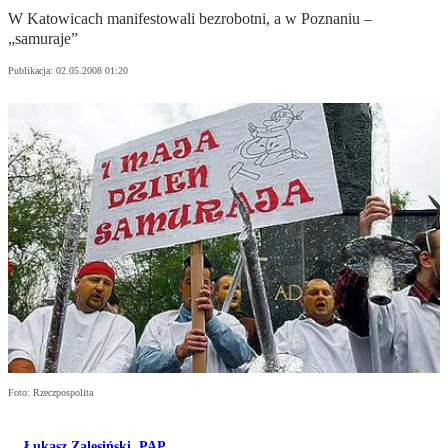
W Katowicach manifestowali bezrobotni, a w Poznaniu –
„samuraje”
Publikacja:
02.05.2008 01:20
Foto: Rzeczpospolita
Łukasz Zalesiński
,
PAP