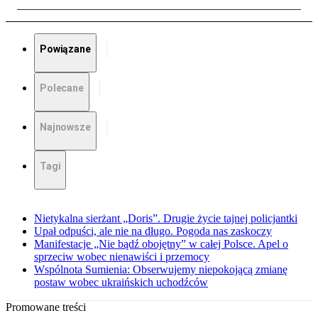
Powiązane
Polecane
Najnowsze
Tagi
Nietykalna sierżant „Doris”. Drugie życie tajnej policjantki
Upał odpuści, ale nie na długo. Pogoda nas zaskoczy
Manifestacje „Nie bądź obojętny” w całej Polsce. Apel o
sprzeciw wobec nienawiści i przemocy
Wspólnota Sumienia: Obserwujemy niepokojącą zmianę
postaw wobec ukraińskich uchodźców
Promowane treści