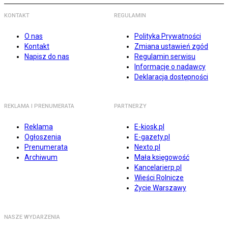
KONTAKT
REGULAMIN
O nas
Polityka Prywatności
Kontakt
Zmiana ustawień zgód
Napisz do nas
Regulamin serwisu
Informacje o nadawcy
Deklaracja dostępności
REKLAMA I PRENUMERATA
PARTNERZY
Reklama
E-kiosk.pl
Ogłoszenia
E-gazety.pl
Prenumerata
Nexto.pl
Archiwum
Mała księgowość
Kancelarierp.pl
Wieści Rolnicze
Życie Warszawy
NASZE WYDARZENIA