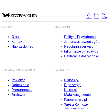
KONTAKT
REGULAMIN
O nas
Polityka Prywatności
Kontakt
Zmiana ustawień zgód
Napisz do nas
Regulamin serwisu
Informacje o nadawcy
Deklaracja dostępności
REKLAMA I PRENUMERATA
PARTNERZY
Reklama
E-kiosk.pl
Ogłoszenia
E-gazety.pl
Prenumerata
Nexto.pl
Archiwum
Mała księgowość
Kancelarierp.pl
Wieści Rolnicze