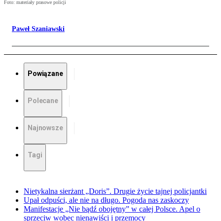
Foto: materiały prasowe policji
Paweł Szaniawski
Powiązane
Polecane
Najnowsze
Tagi
Nietykalna sierżant „Doris”. Drugie życie tajnej policjantki
Upał odpuści, ale nie na długo. Pogoda nas zaskoczy
Manifestacje „Nie bądź obojętny” w całej Polsce. Apel o
sprzeciw wobec nienawiści i przemocy