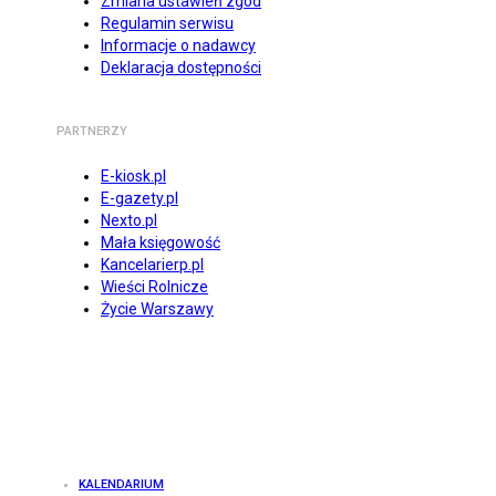
Zmiana ustawień zgód
Regulamin serwisu
Informacje o nadawcy
Deklaracja dostępności
PARTNERZY
E-kiosk.pl
E-gazety.pl
Nexto.pl
Mała księgowość
Kancelarierp.pl
Wieści Rolnicze
Życie Warszawy
KALENDARIUM