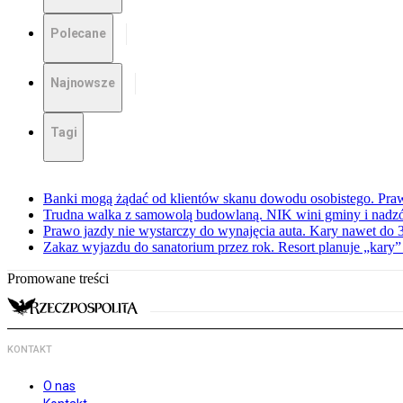
Polecane
Najnowsze
Tagi
Banki mogą żądać od klientów skanu dowodu osobistego. Praw
Trudna walka z samowolą budowlaną. NIK wini gminy i nadzór
Prawo jazdy nie wystarczy do wynajęcia auta. Kary nawet do 30
Zakaz wyjazdu do sanatorium przez rok. Resort planuje „kary”
Promowane treści
KONTAKT
O nas