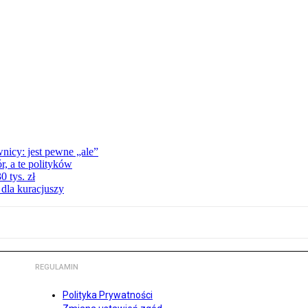
nicy: jest pewne „ale”
, a te polityków
 tys. zł
 dla kuracjuszy
REGULAMIN
Polityka Prywatności