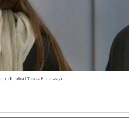
jażem). (Karolina i Tomasz Elbanowscy)