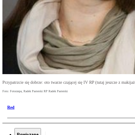
Przypatrzcie się dobrze: oto twarze czającej się IV RP (tutaj jeszcze z maki
Foto: Fotorzepa, Radek Pasterski RP Radek Pasterski
Red
Powiązane