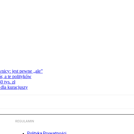
nicy: jest pewne „ale”
, a te polityków
 tys. zł
 dla kuracjuszy
REGULAMIN
Polityka Prywatności