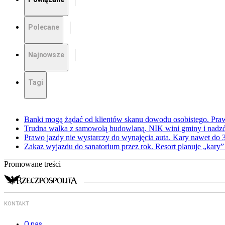
Polecane
Najnowsze
Tagi
Banki mogą żądać od klientów skanu dowodu osobistego. Praw
Trudna walka z samowolą budowlaną. NIK wini gminy i nadzór
Prawo jazdy nie wystarczy do wynajęcia auta. Kary nawet do 30
Zakaz wyjazdu do sanatorium przez rok. Resort planuje „kary”
Promowane treści
KONTAKT
O nas