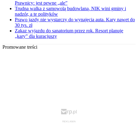
Prawnicy: jest pewne „ale”
Trudna walka z samowolą budowlaną. NIK wini gminy i
nadzór, a te polityków
Prawo jazdy nie wystarczy do wynajęcia auta. Kary nawet do
30 tys. zł
Zakaz wyjazdu do sanatorium przez rok. Resort planuje
„kary” dla kuracjuszy
Promowane treści