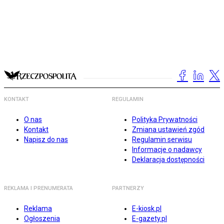
KONTAKT
REGULAMIN
O nas
Polityka Prywatności
Kontakt
Zmiana ustawień zgód
Napisz do nas
Regulamin serwisu
Informacje o nadawcy
Deklaracja dostępności
REKLAMA I PRENUMERATA
PARTNERZY
Reklama
E-kiosk.pl
Ogłoszenia
E-gazety.pl