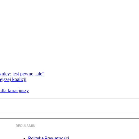
nicy: jest pewne „ale”
szej koalicji
 dla kuracjuszy
REGULAMIN
Polityka Prywatności