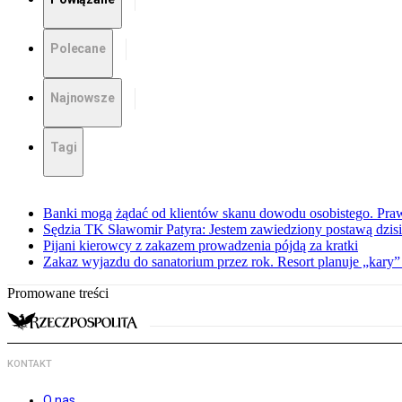
Polecane
Najnowsze
Tagi
Banki mogą żądać od klientów skanu dowodu osobistego. Praw
Sędzia TK Sławomir Patyra: Jestem zawiedziony postawą dzisiej
Pijani kierowcy z zakazem prowadzenia pójdą za kratki
Zakaz wyjazdu do sanatorium przez rok. Resort planuje „kary”
Promowane treści
KONTAKT
O nas