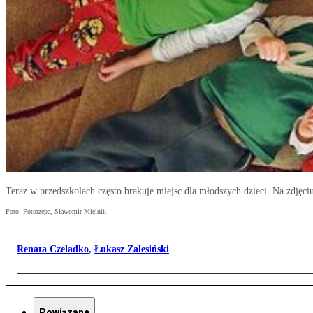
Teraz w przedszkolach często brakuje miejsc dla młodszych dzieci. Na zdjęc
Foto: Fotorzepa, Sławomir Mielnik
Renata Czeladko
,
Łukasz Zalesiński
Powiązane