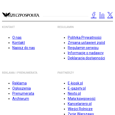
KONTAKT
REGULAMIN
O nas
Polityka Prywatności
Kontakt
Zmiana ustawień zgód
Napisz do nas
Regulamin serwisu
Informacje o nadawcy
Deklaracja dostępności
REKLAMA I PRENUMERATA
PARTNERZY
Reklama
E-kiosk.pl
Ogłoszenia
E-gazety.pl
Prenumerata
Nexto.pl
Archiwum
Mała księgowość
Kancelarierp.pl
Wieści Rolnicze
Życie Warszawy