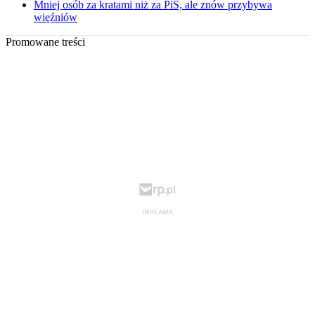
Mniej osób za kratami niż za PiS, ale znów przybywa
więźniów
Promowane treści