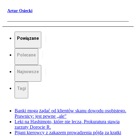
Artur Osiecki
Powiązane
Polecane
Najnowsze
Tagi
Banki mogą żądać od klientów skanu dowodu osobistego.
Prawnicy: jest pewne „ale”
Leki na Hashimoto, które nie leczą. Prokuratura stawia
zarzuty Dorocie R.
Pijani kierowcy z zakazem prowadzenia pójdą za kratki