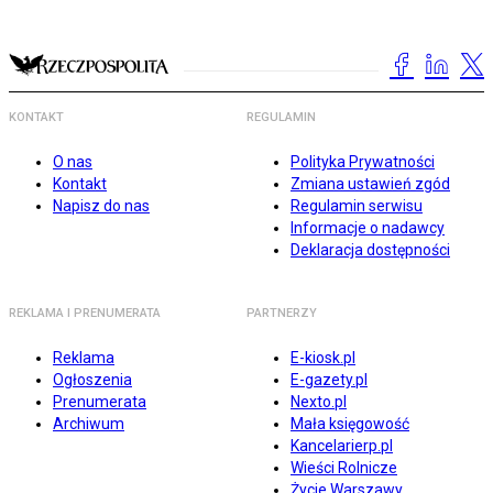
KONTAKT
REGULAMIN
O nas
Polityka Prywatności
Kontakt
Zmiana ustawień zgód
Napisz do nas
Regulamin serwisu
Informacje o nadawcy
Deklaracja dostępności
REKLAMA I PRENUMERATA
PARTNERZY
Reklama
E-kiosk.pl
Ogłoszenia
E-gazety.pl
Prenumerata
Nexto.pl
Archiwum
Mała księgowość
Kancelarierp.pl
Wieści Rolnicze
Życie Warszawy