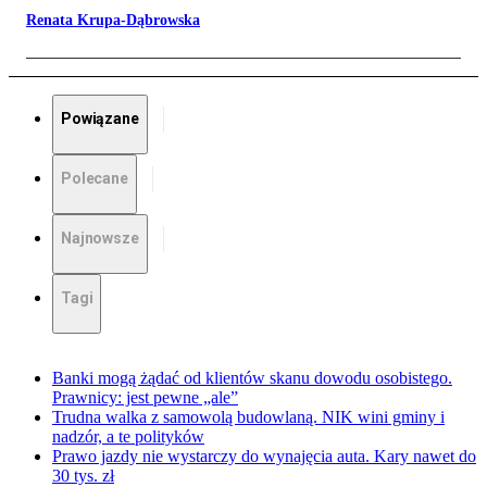
Renata Krupa-Dąbrowska
Powiązane
Polecane
Najnowsze
Tagi
Banki mogą żądać od klientów skanu dowodu osobistego.
Prawnicy: jest pewne „ale”
Trudna walka z samowolą budowlaną. NIK wini gminy i
nadzór, a te polityków
Prawo jazdy nie wystarczy do wynajęcia auta. Kary nawet do
30 tys. zł