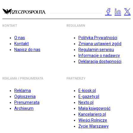
KONTAKT
REGULAMIN
O nas
Polityka Prywatności
Kontakt
Zmiana ustawień zgód
Napisz do nas
Regulamin serwisu
Informacje o nadawcy
Deklaracja dostępności
REKLAMA I PRENUMERATA
PARTNERZY
Reklama
E-kiosk.pl
Ogłoszenia
E-gazety.pl
Prenumerata
Nexto.pl
Archiwum
Mała księgowość
Kancelarierp.pl
Wieści Rolnicze
Życie Warszawy