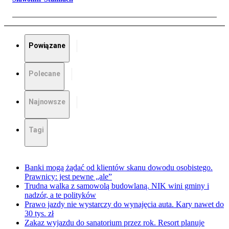
Powiązane
Polecane
Najnowsze
Tagi
Banki mogą żądać od klientów skanu dowodu osobistego.
Prawnicy: jest pewne „ale”
Trudna walka z samowolą budowlaną. NIK wini gminy i
nadzór, a te polityków
Prawo jazdy nie wystarczy do wynajęcia auta. Kary nawet do
30 tys. zł
Zakaz wyjazdu do sanatorium przez rok. Resort planuje