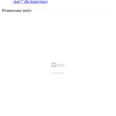
„kary” dla kuracjuszy
Promowane treści