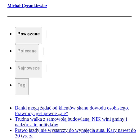
Michał Cyrankiewicz
Powiązane
Polecane
Najnowsze
Tagi
Banki mogą żądać od klientów skanu dowodu osobistego.
Prawnicy: jest pewne „ale”
Trudna walka z samowolą budowlaną. NIK wini gminy i
nadzór, a te polityków
Prawo jazdy nie wystarczy do wynajęcia auta. Kary nawet do
30 tys. zł