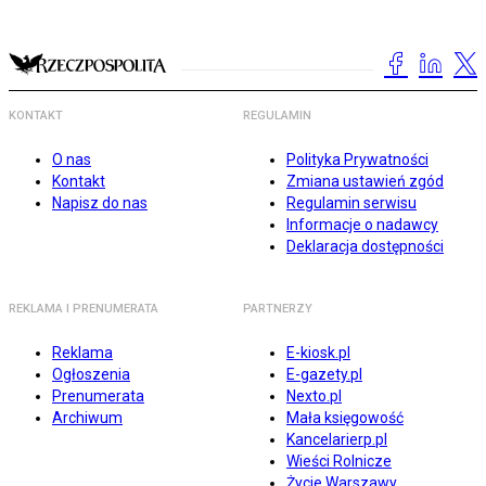
KONTAKT
REGULAMIN
O nas
Polityka Prywatności
Kontakt
Zmiana ustawień zgód
Napisz do nas
Regulamin serwisu
Informacje o nadawcy
Deklaracja dostępności
REKLAMA I PRENUMERATA
PARTNERZY
Reklama
E-kiosk.pl
Ogłoszenia
E-gazety.pl
Prenumerata
Nexto.pl
Archiwum
Mała księgowość
Kancelarierp.pl
Wieści Rolnicze
Życie Warszawy