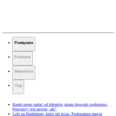
Powiązane
Polecane
Najnowsze
Tagi
Banki mogą żądać od klientów skanu dowodu osobistego.
Prawnicy: jest pewne „ale”
Leki na Hashimoto, które nie leczą. Prokuratura stawia