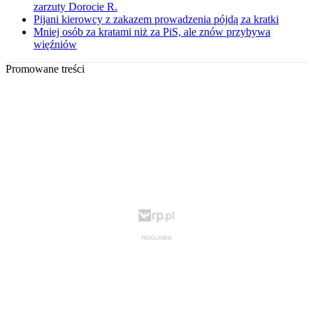
zarzuty Dorocie R.
Pijani kierowcy z zakazem prowadzenia pójdą za kratki
Mniej osób za kratami niż za PiS, ale znów przybywa
więźniów
Promowane treści