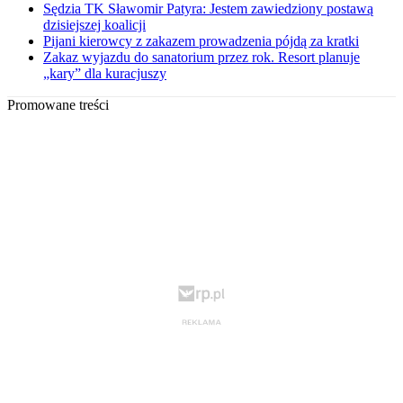
Sędzia TK Sławomir Patyra: Jestem zawiedziony postawą
dzisiejszej koalicji
Pijani kierowcy z zakazem prowadzenia pójdą za kratki
Zakaz wyjazdu do sanatorium przez rok. Resort planuje
„kary” dla kuracjuszy
Promowane treści