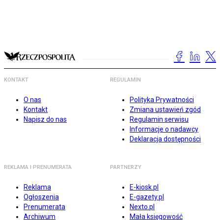
KONTAKT
REGULAMIN
O nas
Polityka Prywatności
Kontakt
Zmiana ustawień zgód
Napisz do nas
Regulamin serwisu
Informacje o nadawcy
Deklaracja dostępności
REKLAMA I PRENUMERATA
PARTNERZY
Reklama
E-kiosk.pl
Ogłoszenia
E-gazety.pl
Prenumerata
Nexto.pl
Archiwum
Mała księgowość