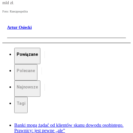
mld zł.
Foto: Rzeczpospolita
Artur Osiecki
Powiązane
Polecane
Najnowsze
Tagi
Banki mogą żądać od klientów skanu dowodu osobistego.
Prawnicy: jest pewne „ale”