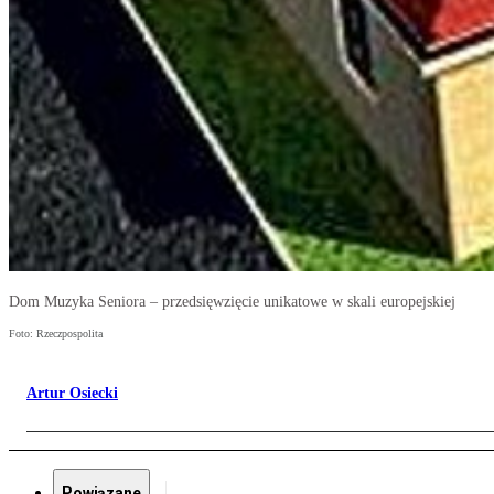
Dom Muzyka Seniora – przedsięwzięcie unikatowe w skali europejskiej
Foto: Rzeczpospolita
Artur Osiecki
Powiązane