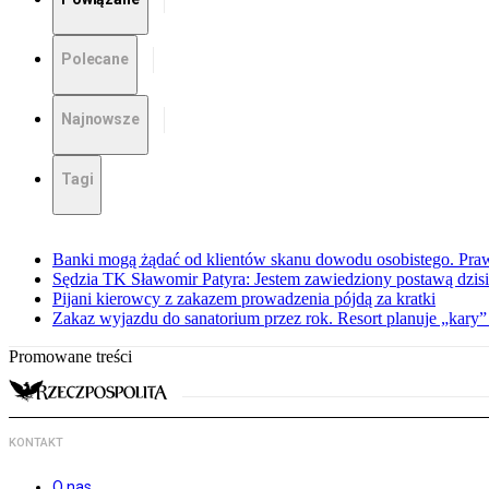
Polecane
Najnowsze
Tagi
Banki mogą żądać od klientów skanu dowodu osobistego. Praw
Sędzia TK Sławomir Patyra: Jestem zawiedziony postawą dzisiej
Pijani kierowcy z zakazem prowadzenia pójdą za kratki
Zakaz wyjazdu do sanatorium przez rok. Resort planuje „kary”
Promowane treści
KONTAKT
O nas