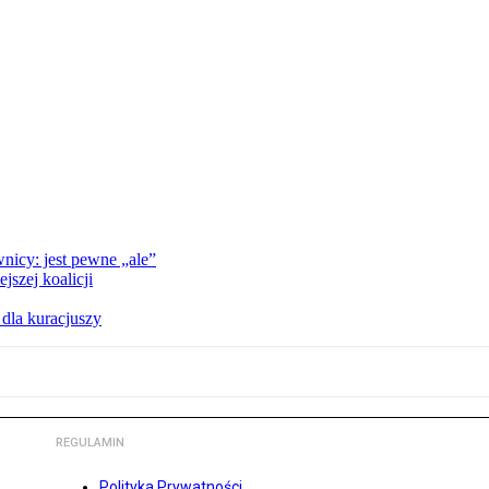
nicy: jest pewne „ale”
szej koalicji
 dla kuracjuszy
REGULAMIN
Polityka Prywatności