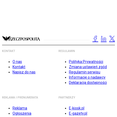
KONTAKT
REGULAMIN
O nas
Polityka Prywatności
Kontakt
Zmiana ustawień zgód
Napisz do nas
Regulamin serwisu
Informacje o nadawcy
Deklaracja dostępności
REKLAMA I PRENUMERATA
PARTNERZY
Reklama
E-kiosk.pl
Ogłoszenia
E-gazety.pl