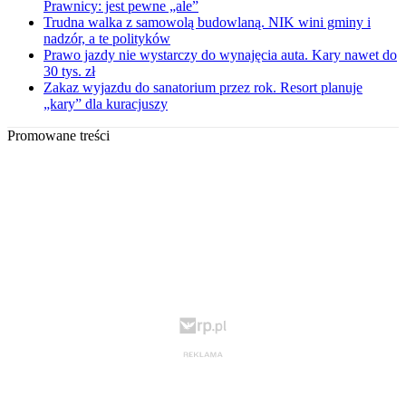
Prawnicy: jest pewne „ale”
Trudna walka z samowolą budowlaną. NIK wini gminy i
nadzór, a te polityków
Prawo jazdy nie wystarczy do wynajęcia auta. Kary nawet do
30 tys. zł
Zakaz wyjazdu do sanatorium przez rok. Resort planuje
„kary” dla kuracjuszy
Promowane treści