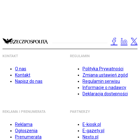
KONTAKT
REGULAMIN
O nas
Polityka Prywatności
Kontakt
Zmiana ustawień zgód
Napisz do nas
Regulamin serwisu
Informacje o nadawcy
Deklaracja dostępności
REKLAMA I PRENUMERATA
PARTNERZY
Reklama
E-kiosk.pl
Ogłoszenia
E-gazety.pl
Prenumerata
Nexto.pl