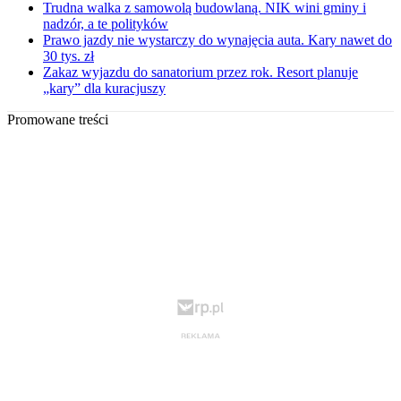
Trudna walka z samowolą budowlaną. NIK wini gminy i
nadzór, a te polityków
Prawo jazdy nie wystarczy do wynajęcia auta. Kary nawet do
30 tys. zł
Zakaz wyjazdu do sanatorium przez rok. Resort planuje
„kary” dla kuracjuszy
Promowane treści