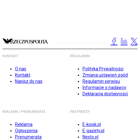
KONTAKT
REGULAMIN
O nas
Polityka Prywatności
Kontakt
Zmiana ustawień zgód
Napisz do nas
Regulamin serwisu
Informacje o nadawcy
Deklaracja dostępności
REKLAMA I PRENUMERATA
PARTNERZY
Reklama
E-kiosk.pl
Ogłoszenia
E-gazety.pl
Prenumerata
Nexto.pl