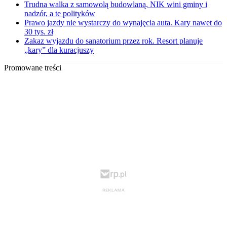
Trudna walka z samowolą budowlaną. NIK wini gminy i
nadzór, a te polityków
Prawo jazdy nie wystarczy do wynajęcia auta. Kary nawet do
30 tys. zł
Zakaz wyjazdu do sanatorium przez rok. Resort planuje
„kary” dla kuracjuszy
Promowane treści