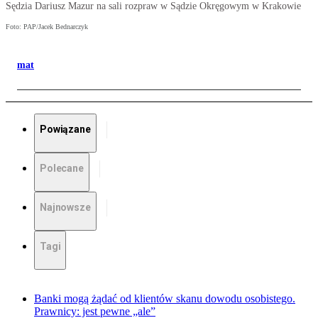
Sędzia Dariusz Mazur na sali rozpraw w Sądzie Okręgowym w Krakowie
Foto: PAP/Jacek Bednarczyk
mat
Powiązane
Polecane
Najnowsze
Tagi
Banki mogą żądać od klientów skanu dowodu osobistego.
Prawnicy: jest pewne „ale”