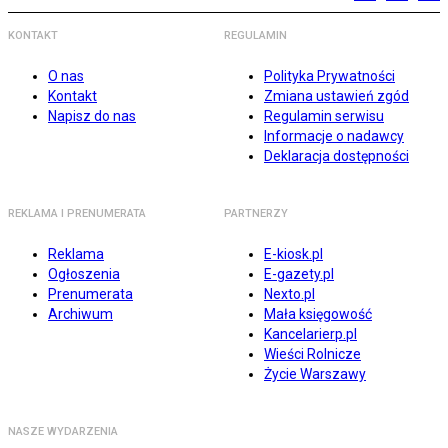
KONTAKT
REGULAMIN
O nas
Polityka Prywatności
Kontakt
Zmiana ustawień zgód
Napisz do nas
Regulamin serwisu
Informacje o nadawcy
Deklaracja dostępności
REKLAMA I PRENUMERATA
PARTNERZY
Reklama
E-kiosk.pl
Ogłoszenia
E-gazety.pl
Prenumerata
Nexto.pl
Archiwum
Mała księgowość
Kancelarierp.pl
Wieści Rolnicze
Życie Warszawy
NASZE WYDARZENIA