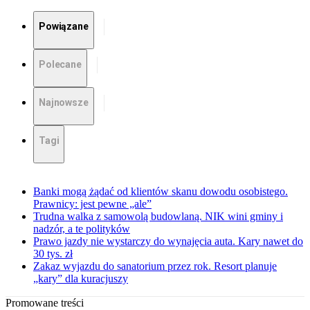
Powiązane
Polecane
Najnowsze
Tagi
Banki mogą żądać od klientów skanu dowodu osobistego.
Prawnicy: jest pewne „ale”
Trudna walka z samowolą budowlaną. NIK wini gminy i
nadzór, a te polityków
Prawo jazdy nie wystarczy do wynajęcia auta. Kary nawet do
30 tys. zł
Zakaz wyjazdu do sanatorium przez rok. Resort planuje
„kary” dla kuracjuszy
Promowane treści