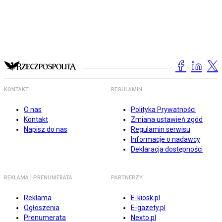
KONTAKT
REGULAMIN
O nas
Polityka Prywatności
Kontakt
Zmiana ustawień zgód
Napisz do nas
Regulamin serwisu
Informacje o nadawcy
Deklaracja dostępności
REKLAMA I PRENUMERATA
PARTNERZY
Reklama
E-kiosk.pl
Ogłoszenia
E-gazety.pl
Prenumerata
Nexto.pl