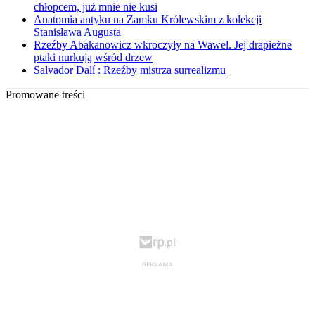
chłopcem, już mnie nie kusi
Anatomia antyku na Zamku Królewskim z kolekcji
Stanisława Augusta
Rzeźby Abakanowicz wkroczyły na Wawel. Jej drapieżne
ptaki nurkują wśród drzew
Salvador Dalí : Rzeźby mistrza surrealizmu
Promowane treści