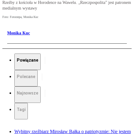
Rzeźby z kościoła w Horodence na Wawelu. „Rzeczpospolita” jest patronem
medialnym wystawy
Foto: Fotorzepa, Monika Kuc
Monika Kuc
Powiązane
Polecane
Najnowsze
Tagi
Wybitny rzeźbiarz Mirosław Bałka o patriotyzmie: Nie jestem