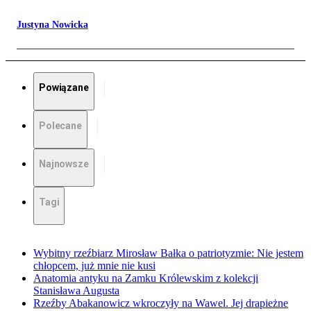
Justyna Nowicka
Powiązane
Polecane
Najnowsze
Tagi
Wybitny rzeźbiarz Mirosław Bałka o patriotyzmie: Nie jestem
chłopcem, już mnie nie kusi
Anatomia antyku na Zamku Królewskim z kolekcji
Stanisława Augusta
Rzeźby Abakanowicz wkroczyły na Wawel. Jej drapieżne