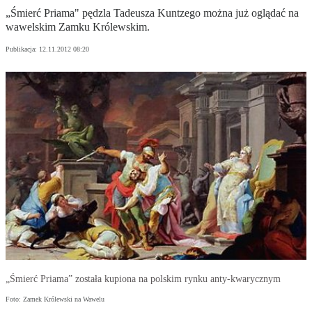
„Śmierć Priama" pędzla Tadeusza Kuntzego można już oglądać na
wawelskim Zamku Królewskim.
Publikacja:
12.11.2012 08:20
„Śmierć Priama” została kupiona na polskim rynku anty-kwarycznym
Foto: Zamek Królewski na Wawelu