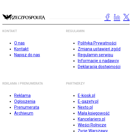
KONTAKT
REGULAMIN
O nas
Polityka Prywatności
Kontakt
Zmiana ustawień zgód
Napisz do nas
Regulamin serwisu
Informacje o nadawcy
Deklaracja dostępności
REKLAMA I PRENUMERATA
PARTNERZY
Reklama
E-kiosk.pl
Ogłoszenia
E-gazety.pl
Prenumerata
Nexto.pl
Archiwum
Mała księgowość
Kancelarierp.pl
Wieści Rolnicze
Życie Warszawy