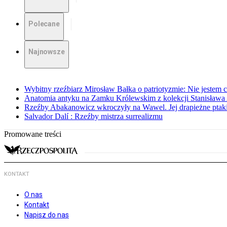
Polecane
Najnowsze
Wybitny rzeźbiarz Mirosław Bałka o patriotyzmie: Nie jestem c
Anatomia antyku na Zamku Królewskim z kolekcji Stanisława
Rzeźby Abakanowicz wkroczyły na Wawel. Jej drapieżne ptak
Salvador Dalí : Rzeźby mistrza surrealizmu
Promowane treści
KONTAKT
O nas
Kontakt
Napisz do nas