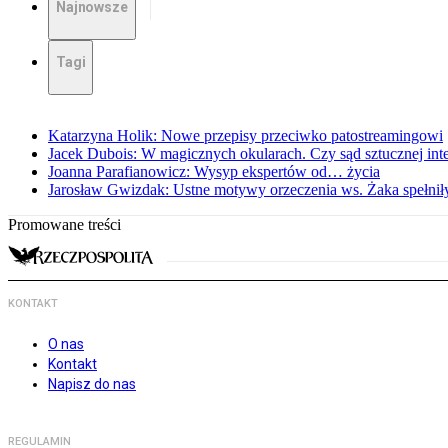
Najnowsze
Tagi
Katarzyna Holik: Nowe przepisy przeciwko patostreamingowi
Jacek Dubois: W magicznych okularach. Czy sąd sztucznej intel
Joanna Parafianowicz: Wysyp ekspertów od… życia
Jarosław Gwizdak: Ustne motywy orzeczenia ws. Żaka spełnił
Promowane treści
KONTAKT
O nas
Kontakt
Napisz do nas
REGULAMIN