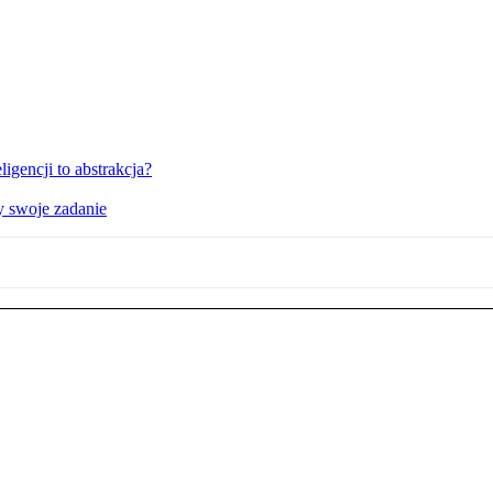
igencji to abstrakcja?
y swoje zadanie