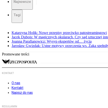
Najnowsze
Tagi
Katarzyna Holik: Nowe przepisy przeciwko patostreamingowi
Jacek Dubois: W magicznych okularach. Czy sąd sztucznej intel
Joanna Parafianowicz: Wysyp ekspertów od… życia
Jarosław Gwizdak: Ustne motywy orzeczenia ws. Żaka spełnił
Promowane treści
KONTAKT
O nas
Kontakt
Napisz do nas
REGULAMIN