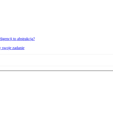
igencji to abstrakcja?
y swoje zadanie