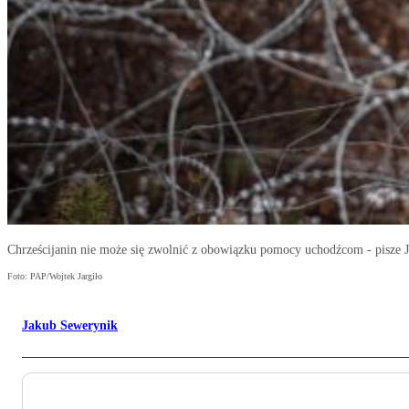
Chrześcijanin nie może się zwolnić z obowiązku pomocy uchodźcom - pisze 
Foto: PAP/Wojtek Jargiło
Jakub Sewerynik