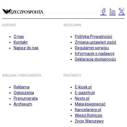
KONTAKT
REGULAMIN
O nas
Polityka Prywatności
Kontakt
Zmiana ustawień zgód
Napisz do nas
Regulamin serwisu
Informacje o nadawcy
Deklaracja dostępności
REKLAMA I PRENUMERATA
PARTNERZY
Reklama
E-kiosk.pl
Ogłoszenia
E-gazety.pl
Prenumerata
Nexto.pl
Archiwum
Mała księgowość
Kancelarierp.pl
Wieści Rolnicze
Życie Warszawy