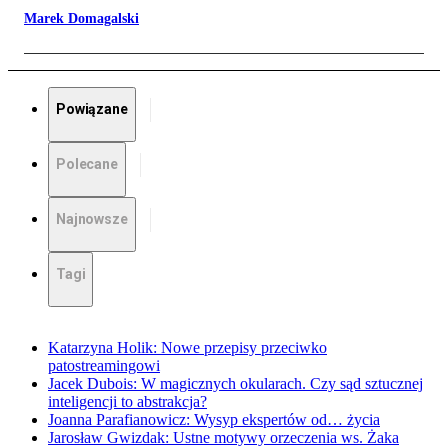
Marek Domagalski
Powiązane
Polecane
Najnowsze
Tagi
Katarzyna Holik: Nowe przepisy przeciwko
patostreamingowi
Jacek Dubois: W magicznych okularach. Czy sąd sztucznej
inteligencji to abstrakcja?
Joanna Parafianowicz: Wysyp ekspertów od… życia
Jarosław Gwizdak: Ustne motywy orzeczenia ws. Żaka