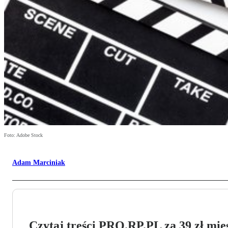
Foto: Adobe Stock
Adam Marciniak
Czytaj treści PRO.RP.PL za 39 zł mies