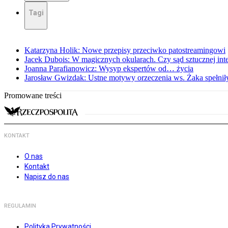
Tagi
Katarzyna Holik: Nowe przepisy przeciwko patostreamingowi
Jacek Dubois: W magicznych okularach. Czy sąd sztucznej intel
Joanna Parafianowicz: Wysyp ekspertów od… życia
Jarosław Gwizdak: Ustne motywy orzeczenia ws. Żaka spełnił
Promowane treści
KONTAKT
O nas
Kontakt
Napisz do nas
REGULAMIN
Polityka Prywatności