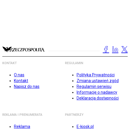
KONTAKT
REGULAMIN
O nas
Polityka Prywatności
Kontakt
Zmiana ustawień zgód
Napisz do nas
Regulamin serwisu
Informacje o nadawcy
Deklaracja dostępności
REKLAMA I PRENUMERATA
PARTNERZY
Reklama
E-kiosk.pl