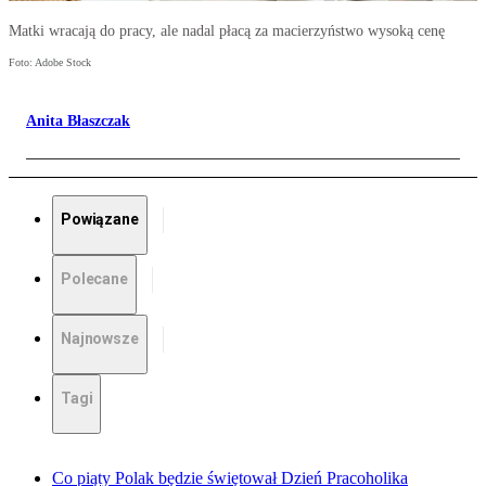
Matki wracają do pracy, ale nadal płacą za macierzyństwo wysoką cenę
Foto: Adobe Stock
Anita Błaszczak
Powiązane
Polecane
Najnowsze
Tagi
Co piąty Polak będzie świętował Dzień Pracoholika