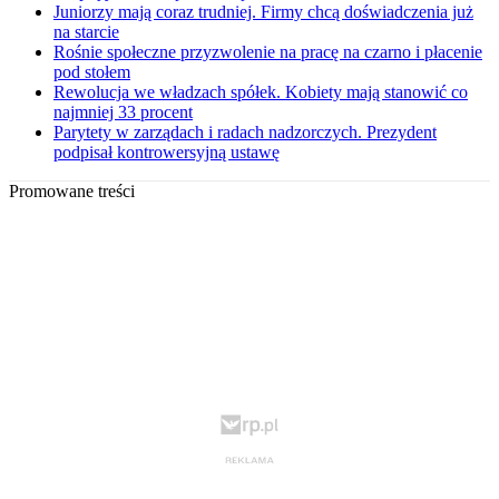
Juniorzy mają coraz trudniej. Firmy chcą doświadczenia już
na starcie
Rośnie społeczne przyzwolenie na pracę na czarno i płacenie
pod stołem
Rewolucja we władzach spółek. Kobiety mają stanowić co
najmniej 33 procent
Parytety w zarządach i radach nadzorczych. Prezydent
podpisał kontrowersyjną ustawę
Promowane treści