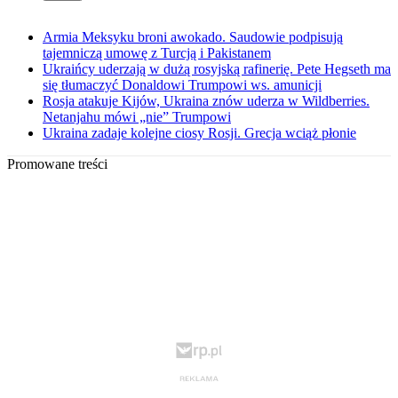
Armia Meksyku broni awokado. Saudowie podpisują
tajemniczą umowę z Turcją i Pakistanem
Ukraińcy uderzają w dużą rosyjską rafinerię. Pete Hegseth ma
się tłumaczyć Donaldowi Trumpowi ws. amunicji
Rosja atakuje Kijów, Ukraina znów uderza w Wildberries.
Netanjahu mówi „nie” Trumpowi
Ukraina zadaje kolejne ciosy Rosji. Grecja wciąż płonie
Promowane treści