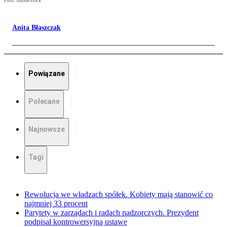
Foto: AdobeStock
Anita Błaszczak
Powiązane
Polecane
Najnowsze
Tagi
Rewolucja we władzach spółek. Kobiety mają stanowić co
najmniej 33 procent
Parytety w zarządach i radach nadzorczych. Prezydent
podpisał kontrowersyjną ustawę