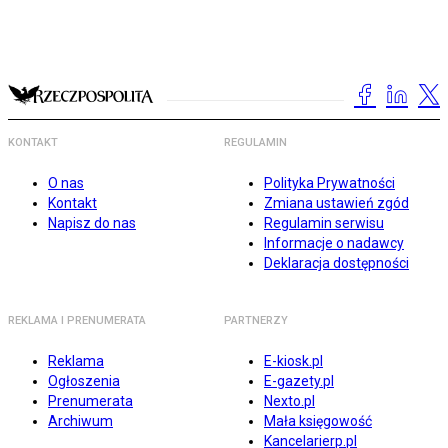
KONTAKT
REGULAMIN
O nas
Polityka Prywatności
Kontakt
Zmiana ustawień zgód
Napisz do nas
Regulamin serwisu
Informacje o nadawcy
Deklaracja dostępności
REKLAMA I PRENUMERATA
PARTNERZY
Reklama
E-kiosk.pl
Ogłoszenia
E-gazety.pl
Prenumerata
Nexto.pl
Archiwum
Mała księgowość
Kancelarierp.pl