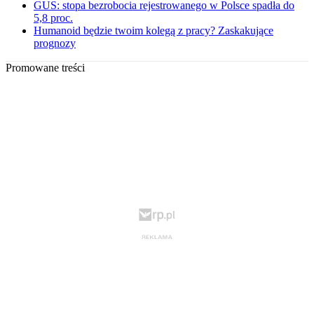
GUS: stopa bezrobocia rejestrowanego w Polsce spadła do
5,8 proc.
Humanoid będzie twoim kolegą z pracy? Zaskakujące
prognozy
Promowane treści