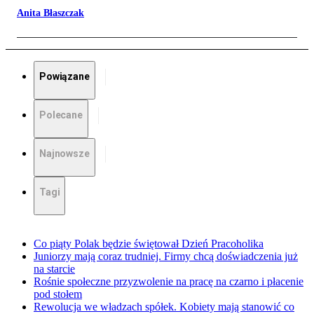
Anita Błaszczak
Powiązane
Polecane
Najnowsze
Tagi
Co piąty Polak będzie świętował Dzień Pracoholika
Juniorzy mają coraz trudniej. Firmy chcą doświadczenia już
na starcie
Rośnie społeczne przyzwolenie na pracę na czarno i płacenie
pod stołem
Rewolucja we władzach spółek. Kobiety mają stanowić co