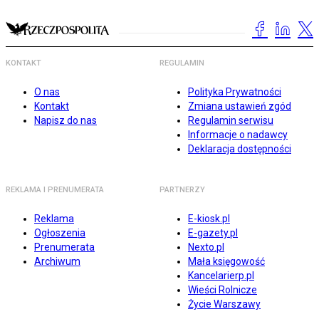
KONTAKT
REGULAMIN
O nas
Polityka Prywatności
Kontakt
Zmiana ustawień zgód
Napisz do nas
Regulamin serwisu
Informacje o nadawcy
Deklaracja dostępności
REKLAMA I PRENUMERATA
PARTNERZY
Reklama
E-kiosk.pl
Ogłoszenia
E-gazety.pl
Prenumerata
Nexto.pl
Archiwum
Mała księgowość
Kancelarierp.pl
Wieści Rolnicze
Życie Warszawy