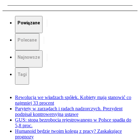
Powiązane
Polecane
Najnowsze
Tagi
Rewolucja we władzach spółek. Kobiety mają stanowić co
najmniej 33 procent
Parytety w zarządach i radach nadzorczych. Prezydent
podpisał kontrowersyjną ustawę
GUS: stopa bezrobocia rejestrowanego w Polsce spadła do
5,8 proc.
Humanoid będzie twoim kolegą z pracy? Zaskakujące
prognozy