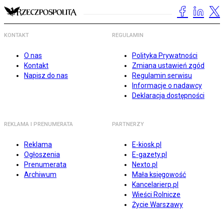
KONTAKT
REGULAMIN
O nas
Polityka Prywatności
Kontakt
Zmiana ustawień zgód
Napisz do nas
Regulamin serwisu
Informacje o nadawcy
Deklaracja dostępności
REKLAMA I PRENUMERATA
PARTNERZY
Reklama
E-kiosk.pl
Ogłoszenia
E-gazety.pl
Prenumerata
Nexto.pl
Archiwum
Mała księgowość
Kancelarierp.pl
Wieści Rolnicze
Życie Warszawy