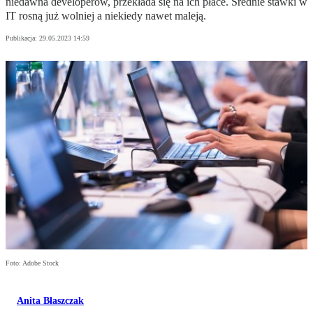
niedawna developerów, przekłada się na ich płace. Średnie stawki w
IT rosną już wolniej a niekiedy nawet maleją.
Publikacja:
29.05.2023 14:59
Foto: Adobe Stock
Anita Błaszczak