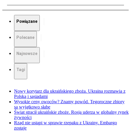
Powiązane
Polecane
Najnowsze
Tagi
Nowy korytarz dla ukraińskiego zboża. Ukraina rozmawia z
Polską i sąsiadami
Wysokie ceny owoców? Znamy powód. Tegoroczne zbiory
są wyjątkowo słabe
Świat stracił ukraińskie zboże. Rosja uderza w globalny rynek
żywności
Rząd nie ustąpi w sprawie rzepaku z Ukrainy. Embargo
zostaje