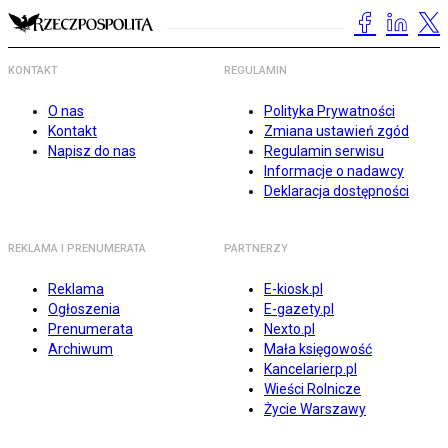
KONTAKT
REGULAMIN
O nas
Polityka Prywatności
Kontakt
Zmiana ustawień zgód
Napisz do nas
Regulamin serwisu
Informacje o nadawcy
Deklaracja dostępności
REKLAMA I PRENUMERATA
PARTNERZY
Reklama
E-kiosk.pl
Ogłoszenia
E-gazety.pl
Prenumerata
Nexto.pl
Archiwum
Mała księgowość
Kancelarierp.pl
Wieści Rolnicze
Życie Warszawy