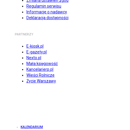
Zmiana ustawień zgód
Regulamin serwisu
Informacje o nadawcy
Deklaracja dostępności
PARTNERZY
E-kiosk.pl
E-gazety.pl
Nexto.pl
Mała księgowość
Kancelarierp.pl
Wieści Rolnicze
Życie Warszawy
KALENDARIUM