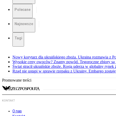
Polecane
Najnowsze
Tagi
Nowy korytarz dla ukraińskiego zboża. Ukraina rozmawia z Pol
Wysokie ceny owoców? Znamy powód. Tegoroczne zbiory są 
Świat stracił ukraińskie zboże. Rosja uderza w globalny rynek
Rząd nie ustąpi w sprawie rzepaku z Ukrainy. Embargo zostaje
Promowane treści
KONTAKT
O nas