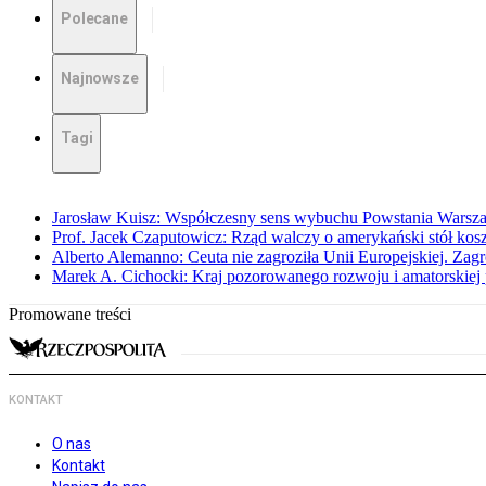
Polecane
Najnowsze
Tagi
Jarosław Kuisz: Współczesny sens wybuchu Powstania Warsz
Prof. Jacek Czaputowicz: Rząd walczy o amerykański stół kos
Alberto Alemanno: Ceuta nie zagroziła Unii Europejskiej. Zagro
Marek A. Cichocki: Kraj pozorowanego rozwoju i amatorskiej 
Promowane treści
KONTAKT
O nas
Kontakt