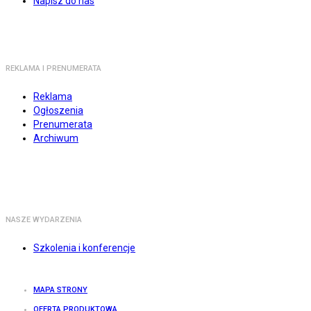
Napisz do nas
REKLAMA I PRENUMERATA
Reklama
Ogłoszenia
Prenumerata
Archiwum
NASZE WYDARZENIA
Szkolenia i konferencje
MAPA STRONY
OFERTA PRODUKTOWA