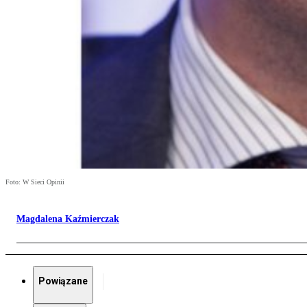
Foto: W Sieci Opinii
Magdalena Kaźmierczak
Powiązane