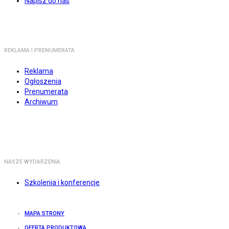
Napisz do nas
REKLAMA I PRENUMERATA
Reklama
Ogłoszenia
Prenumerata
Archiwum
NASZE WYDARZENIA
Szkolenia i konferencje
MAPA STRONY
OFERTA PRODUKTOWA