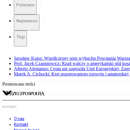
Polecane
Najnowsze
Tagi
Jarosław Kuisz: Współczesny sens wybuchu Powstania Warsz
Prof. Jacek Czaputowicz: Rząd walczy o amerykański stół kos
Alberto Alemanno: Ceuta nie zagroziła Unii Europejskiej. Zagro
Marek A. Cichocki: Kraj pozorowanego rozwoju i amatorskiej 
Promowane treści
KONTAKT
O nas
Kontakt