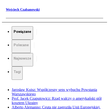
Wojciech Czabanowski
Powiązane
Polecane
Najnowsze
Tagi
Jarosław Kuisz: Współczesny sens wybuchu Powstania
Warszawskiego
Prof. Jacek Czaputowicz: Rząd walczy o amerykański stół
kosztem Ukrainy
Alberto Alemanno: Ceuta nie zagroziła Unii Europejskiej.