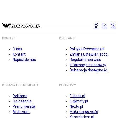
KONTAKT
REGULAMIN
O nas
Polityka Prywatności
Kontakt
Zmiana ustawień zgód
Napisz do nas
Regulamin serwisu
Informacje o nadawcy
Deklaracja dostępności
REKLAMA I PRENUMERATA
PARTNERZY
Reklama
E-kiosk.pl
Ogłoszenia
E-gazety.pl
Prenumerata
Nexto.pl
Archiwum
Mała księgowość
Kancelarierp.pl