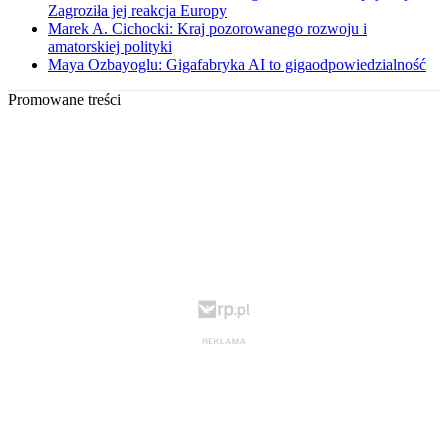
Zagroziła jej reakcja Europy
Marek A. Cichocki: Kraj pozorowanego rozwoju i
amatorskiej polityki
Maya Ozbayoglu: Gigafabryka AI to gigaodpowiedzialność
Promowane treści