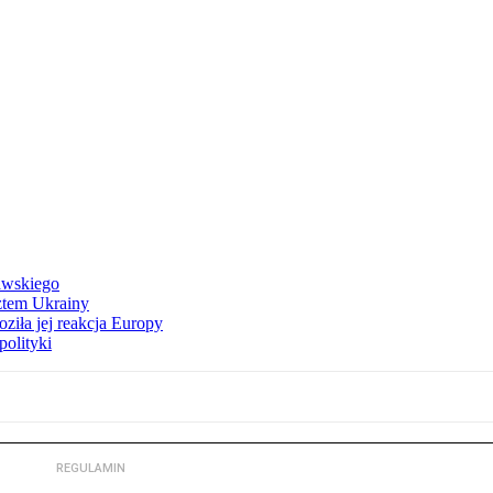
awskiego
ztem Ukrainy
ziła jej reakcja Europy
polityki
REGULAMIN