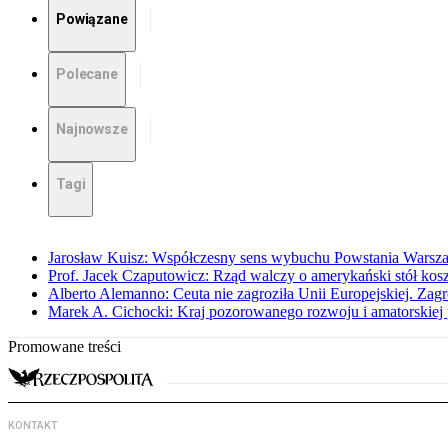
Powiązane
Polecane
Najnowsze
Tagi
Jarosław Kuisz: Współczesny sens wybuchu Powstania Warsz
Prof. Jacek Czaputowicz: Rząd walczy o amerykański stół kos
Alberto Alemanno: Ceuta nie zagroziła Unii Europejskiej. Zagro
Marek A. Cichocki: Kraj pozorowanego rozwoju i amatorskiej 
Promowane treści
KONTAKT