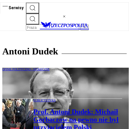
Serwisy
Antoni Dudek
OPINIE POLITYCZNO - SPOŁECZNE
Zbiórka na intelektualny bayraktar
PUBLICYSTYKA
Prof. Antoni Dudek: Michaił
Gorbaczow na pewno nie był
przyjacielem Polski