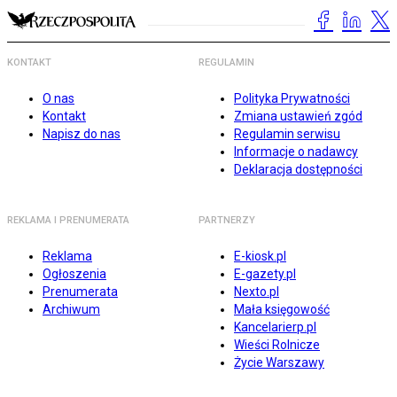
KONTAKT
REGULAMIN
O nas
Polityka Prywatności
Kontakt
Zmiana ustawień zgód
Napisz do nas
Regulamin serwisu
Informacje o nadawcy
Deklaracja dostępności
REKLAMA I PRENUMERATA
PARTNERZY
Reklama
E-kiosk.pl
Ogłoszenia
E-gazety.pl
Prenumerata
Nexto.pl
Archiwum
Mała księgowość
Kancelarierp.pl
Wieści Rolnicze
Życie Warszawy