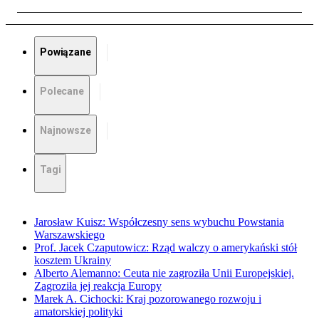
Powiązane
Polecane
Najnowsze
Tagi
Jarosław Kuisz: Współczesny sens wybuchu Powstania
Warszawskiego
Prof. Jacek Czaputowicz: Rząd walczy o amerykański stół
kosztem Ukrainy
Alberto Alemanno: Ceuta nie zagroziła Unii Europejskiej.
Zagroziła jej reakcja Europy
Marek A. Cichocki: Kraj pozorowanego rozwoju i
amatorskiej polityki