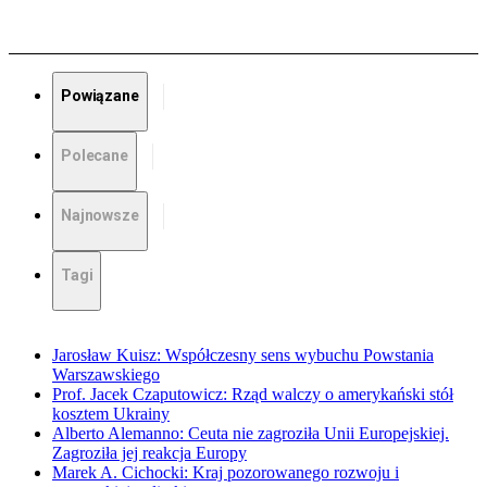
Powiązane
Polecane
Najnowsze
Tagi
Jarosław Kuisz: Współczesny sens wybuchu Powstania
Warszawskiego
Prof. Jacek Czaputowicz: Rząd walczy o amerykański stół
kosztem Ukrainy
Alberto Alemanno: Ceuta nie zagroziła Unii Europejskiej.
Zagroziła jej reakcja Europy
Marek A. Cichocki: Kraj pozorowanego rozwoju i