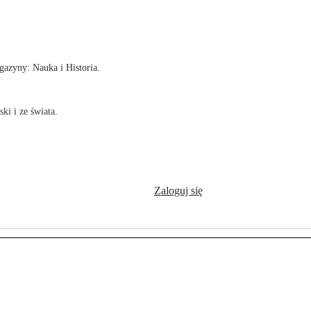
!
azyny: Nauka i Historia.
ki i ze świata.
Zaloguj się