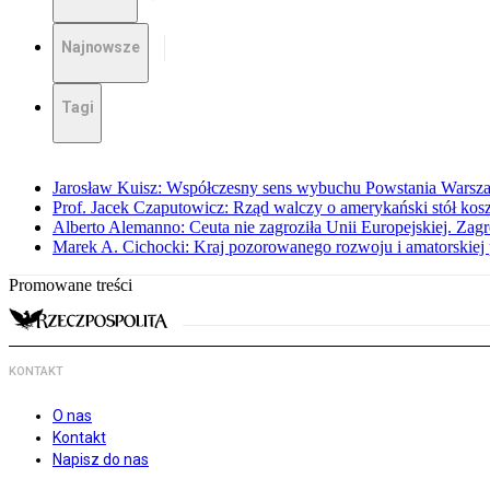
Najnowsze
Tagi
Jarosław Kuisz: Współczesny sens wybuchu Powstania Warsz
Prof. Jacek Czaputowicz: Rząd walczy o amerykański stół kos
Alberto Alemanno: Ceuta nie zagroziła Unii Europejskiej. Zagro
Marek A. Cichocki: Kraj pozorowanego rozwoju i amatorskiej 
Promowane treści
KONTAKT
O nas
Kontakt
Napisz do nas