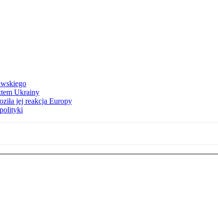
awskiego
ztem Ukrainy
ziła jej reakcja Europy
polityki