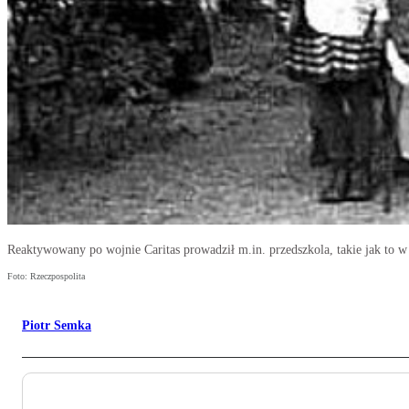
Reaktywowany po wojnie Caritas prowadził m.in. przedszkola, takie jak to w R
Foto: Rzeczpospolita
Piotr Semka