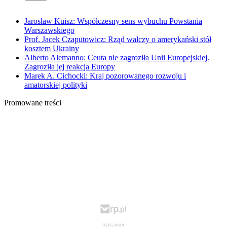
Jarosław Kuisz: Współczesny sens wybuchu Powstania
Warszawskiego
Prof. Jacek Czaputowicz: Rząd walczy o amerykański stół
kosztem Ukrainy
Alberto Alemanno: Ceuta nie zagroziła Unii Europejskiej.
Zagroziła jej reakcja Europy
Marek A. Cichocki: Kraj pozorowanego rozwoju i
amatorskiej polityki
Promowane treści