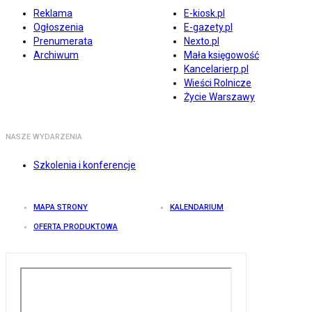
Reklama
E-kiosk.pl
Ogłoszenia
E-gazety.pl
Prenumerata
Nexto.pl
Archiwum
Mała księgowość
Kancelarierp.pl
Wieści Rolnicze
Życie Warszawy
NASZE WYDARZENIA
Szkolenia i konferencje
MAPA STRONY
KALENDARIUM
OFERTA PRODUKTOWA