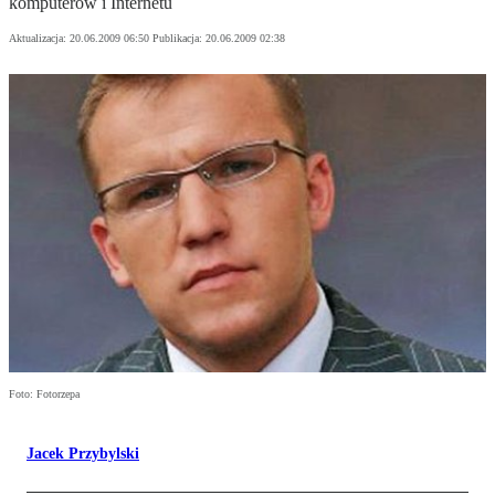
komputerów i Internetu
Aktualizacja:
20.06.2009 06:50
Publikacja:
20.06.2009 02:38
Foto: Fotorzepa
Jacek Przybylski