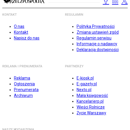
KONTAKT
REGULAMIN
O nas
Polityka Prywatności
Kontakt
Zmiana ustawień zgód
Napisz do nas
Regulamin serwisu
Informacje o nadawcy
Deklaracja dostępności
REKLAMA I PRENUMERATA
PARTNERZY
Reklama
E-kiosk.pl
Ogłoszenia
E-gazety.pl
Prenumerata
Nexto.pl
Archiwum
Mała księgowość
Kancelarierp.pl
Wieści Rolnicze
Życie Warszawy
NASZE WYDARZENIA