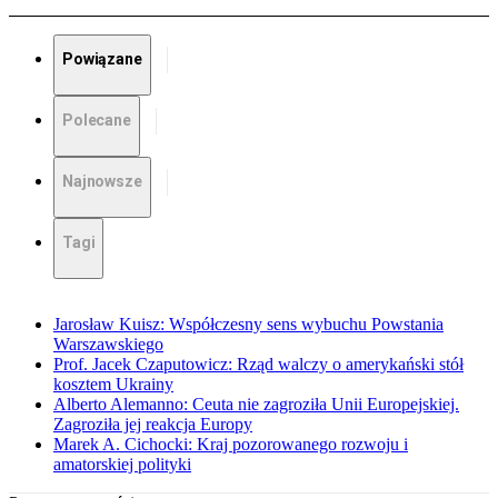
Powiązane
Polecane
Najnowsze
Tagi
Jarosław Kuisz: Współczesny sens wybuchu Powstania
Warszawskiego
Prof. Jacek Czaputowicz: Rząd walczy o amerykański stół
kosztem Ukrainy
Alberto Alemanno: Ceuta nie zagroziła Unii Europejskiej.
Zagroziła jej reakcja Europy
Marek A. Cichocki: Kraj pozorowanego rozwoju i
amatorskiej polityki