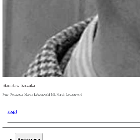
Stanisław Szczuka
Foto: Fotorzepa, Marcin Łobaczewski MŁ Marcin Łobaczewski
rp.pl
Powiązane