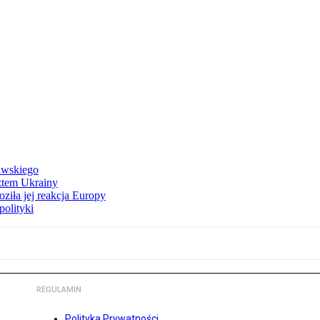
awskiego
ztem Ukrainy
ziła jej reakcja Europy
polityki
REGULAMIN
Polityka Prywatności