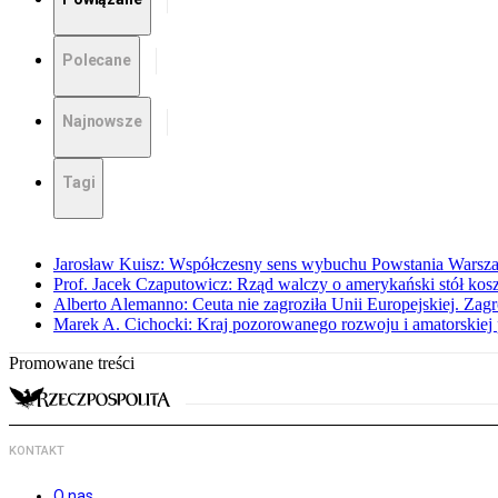
Polecane
Najnowsze
Tagi
Jarosław Kuisz: Współczesny sens wybuchu Powstania Warsz
Prof. Jacek Czaputowicz: Rząd walczy o amerykański stół kos
Alberto Alemanno: Ceuta nie zagroziła Unii Europejskiej. Zagro
Marek A. Cichocki: Kraj pozorowanego rozwoju i amatorskiej 
Promowane treści
KONTAKT
O nas