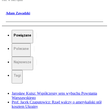
Foto: W Sieci Opinii
Adam Zawadzki
Powiązane
Polecane
Najnowsze
Tagi
Jarosław Kuisz: Współczesny sens wybuchu Powstania
Warszawskiego
Prof. Jacek Czaputowicz: Rząd walczy o amerykański stół
kosztem Ukrainy