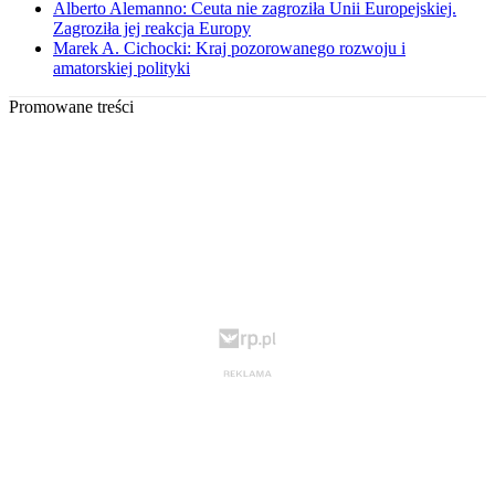
Alberto Alemanno: Ceuta nie zagroziła Unii Europejskiej.
Zagroziła jej reakcja Europy
Marek A. Cichocki: Kraj pozorowanego rozwoju i
amatorskiej polityki
Promowane treści