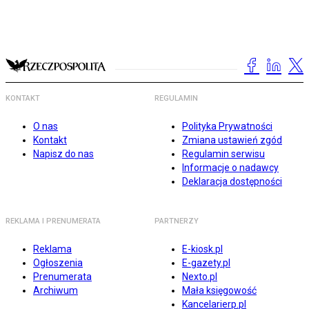
KONTAKT
REGULAMIN
O nas
Polityka Prywatności
Kontakt
Zmiana ustawień zgód
Napisz do nas
Regulamin serwisu
Informacje o nadawcy
Deklaracja dostępności
REKLAMA I PRENUMERATA
PARTNERZY
Reklama
E-kiosk.pl
Ogłoszenia
E-gazety.pl
Prenumerata
Nexto.pl
Archiwum
Mała księgowość
Kancelarierp.pl