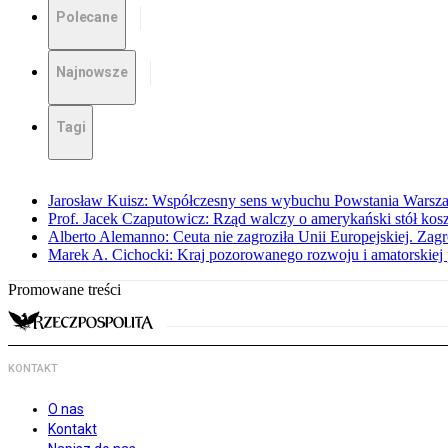
Polecane
Najnowsze
Tagi
Jarosław Kuisz: Współczesny sens wybuchu Powstania Warsz
Prof. Jacek Czaputowicz: Rząd walczy o amerykański stół kos
Alberto Alemanno: Ceuta nie zagroziła Unii Europejskiej. Zagro
Marek A. Cichocki: Kraj pozorowanego rozwoju i amatorskiej 
Promowane treści
KONTAKT
O nas
Kontakt